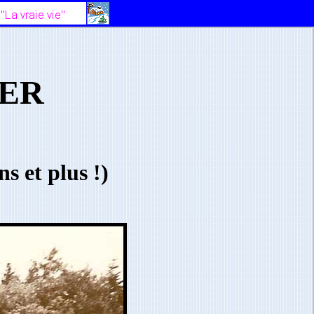
YER
s et plus !)